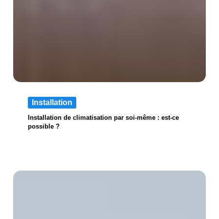
Installation
Installation de climatisation par soi-même : est-ce
possible ?
Installation
de
climatisation
en
copropriété