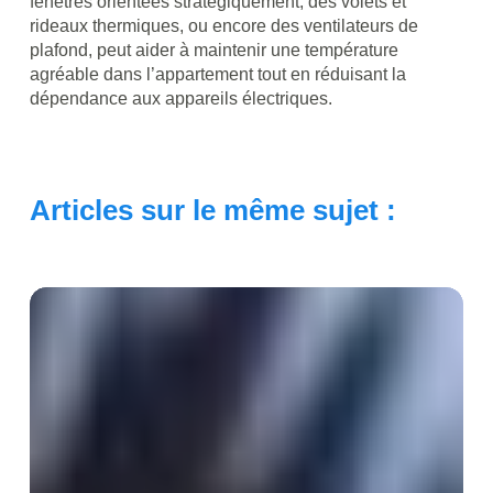
fenêtres orientées stratégiquement, des volets et
rideaux thermiques, ou encore des ventilateurs de
plafond, peut aider à maintenir une température
agréable dans l’appartement tout en réduisant la
dépendance aux appareils électriques.
Articles sur le même sujet :
Installation
de
climatisation
par
soi-
même
:
est-
ce