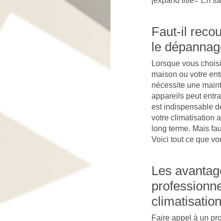
[expand title=”En sa
Faut-il reco
le dépannage
Lorsque vous choisi
maison ou votre entr
nécessite une mainte
appareils peut entr
est indispensable d
votre climatisation 
long terme. Mais fau
Voici tout ce que vo
Les avantage
professionne
climatisatio
Faire appel à un pr