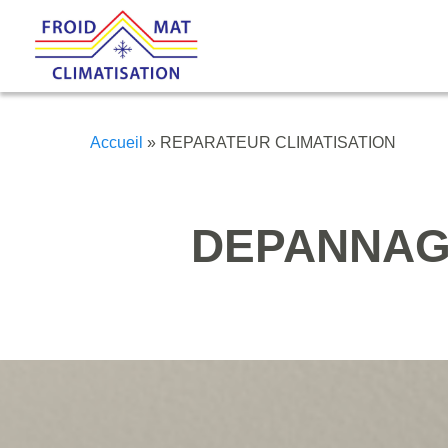
Skip
to
main
content
Accueil
»
REPARATEUR CLIMATISATION
DEPANNA