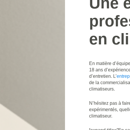
Une 
profe
en cl
En matière d’équipem
18 ans d’expérience
d’entretien. L’
entrep
de la commercialisat
climatiseurs.
N’hésitez pas à fai
expérimentés, quell
climatiseur.