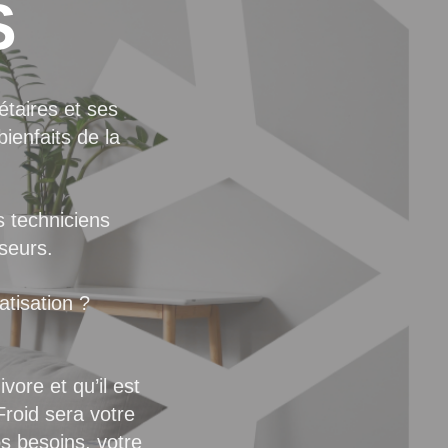
S
étaires et ses
ienfaits de la
 techniciens
seurs.
atisation ?
vore et qu’il est
roid sera votre
os besoins, votre