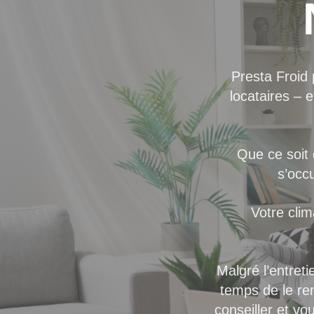
Presta Froid 
locataires – 
Que ce soit
s’occ
Votre clim
Malgré l’entreti
temps de le re
conseiller et vo