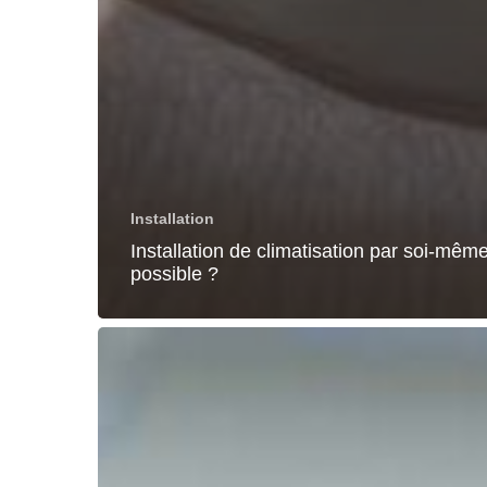
Installation
Installation de climatisation par soi-même
possible ?
Installation
de
climatisation
en
copropriété
:
règles