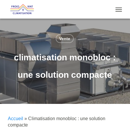
Skip
Menu
to
main
content
Vente
climatisation monobloc :
une solution compacte
Accueil
»
Climatisation monobloc : une solution
compacte