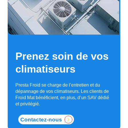
Prenez
soin
de
vos
climatiseurs
Presta Froid se charge de l’entretien et du
dépannage de vos climatiseurs. Les clients de
Froid Mat bénéficient, en plus, d’un SAV dédié
et privilégié.
Contactez-nous